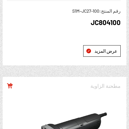
رقم المنتج:S1M-JC27-100
JC804100
عرض المزيد

مطحنة الزاوية
