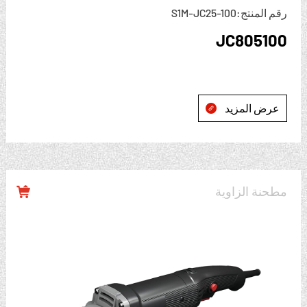
رقم المنتج:S1M-JC25-100
JC805100
عرض المزيد

مطحنة الزاوية
