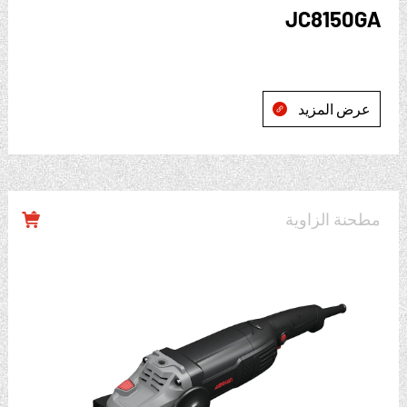
JC8150GA
عرض المزيد

مطحنة الزاوية
