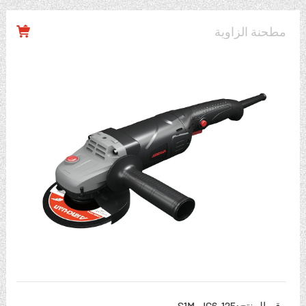
مطحنة الزاوية

رقم المنتج:S1M-JC6-125