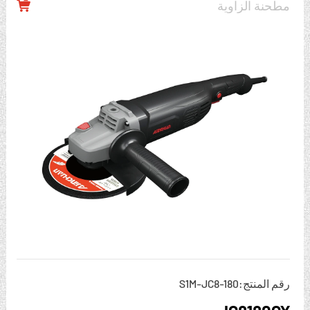
مطحنة الزاوية

رقم المنتج:S1M-JC8-180