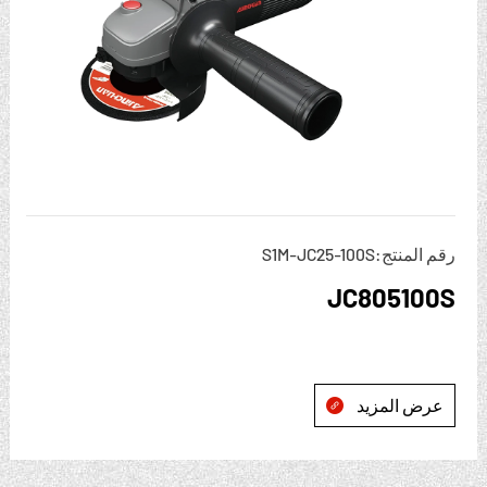
رقم المنتج:S1M-JC25-100S
JC805100S
عرض المزيد
