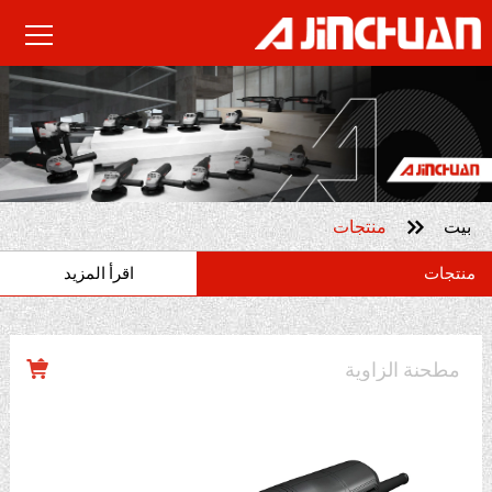

بيت
منتجات
منتجات
اقرأ المزيد
مطحنة الزاوية
