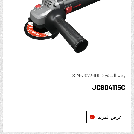
رقم المنتج:S1M-JC27-100C
JC804115C
عرض المزيد
