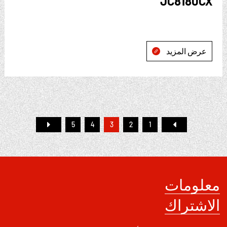
JC8180CX
عرض المزيد

5
4
3
2
1
معلومات
الاشتراك