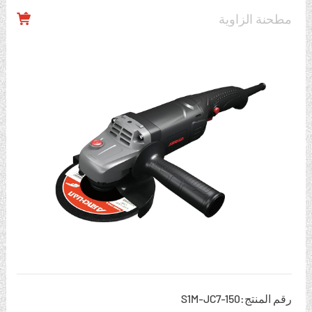
مطحنة الزاوية

رقم المنتج:S1M-JC7-150