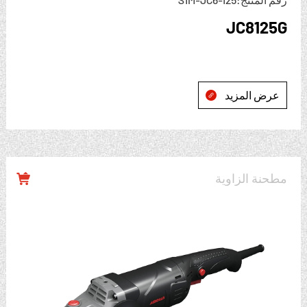
JC8125G
عرض المزيد

مطحنة الزاوية
