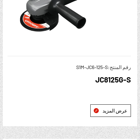
رقم المنتج:S1M-JC6-125-S
JC8125G-S
عرض المزيد
