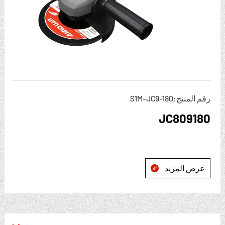
رقم المنتج:S1M-JC9-180
JC809180
عرض المزيد
