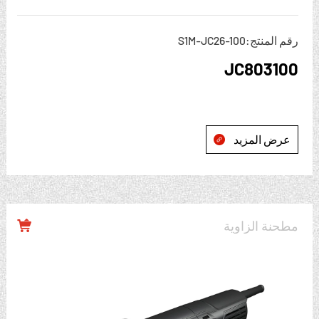
رقم المنتج:S1M-JC26-100
JC803100
عرض المزيد

مطحنة الزاوية
