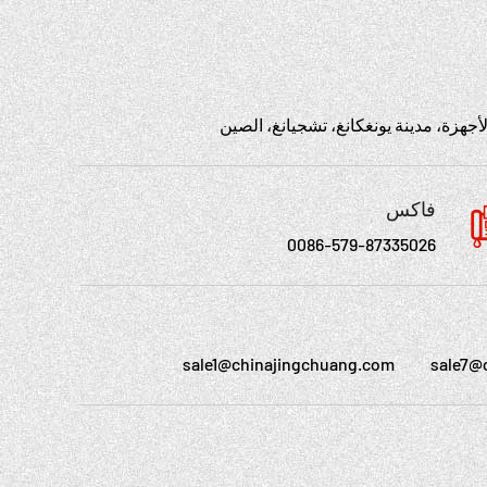
فاكس
0086-579-87335026
sale1@chinajingchuang.com
sale7@