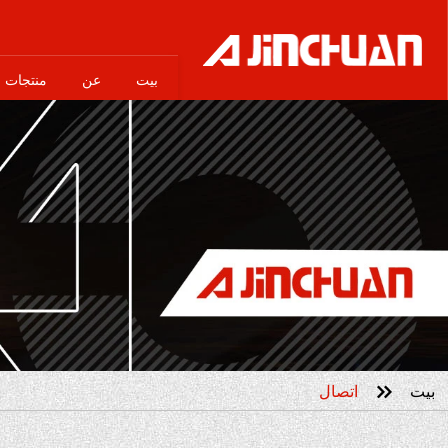
بيت
عن
منتجات

بيت
اتصال