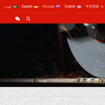
中文简体
English
Русский
España
عرب

