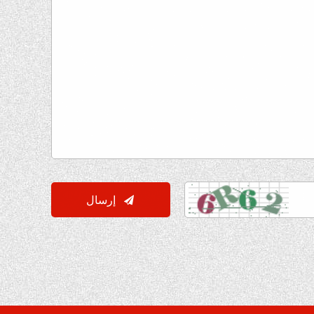

إرسال