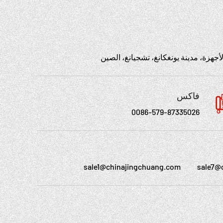
فاكس
0086-579-87335026
sale1@chinajingchuang.com
sale7@