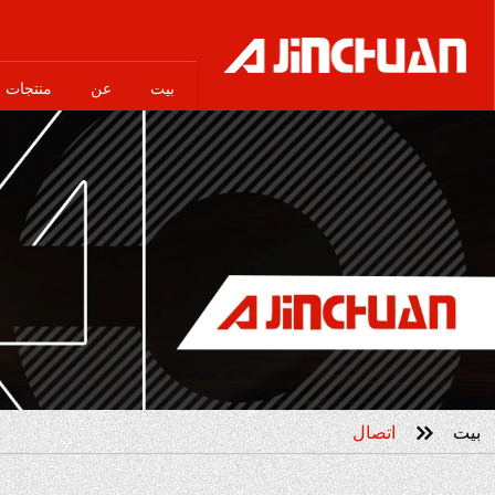
بيت
عن
منتجات

بيت
اتصال