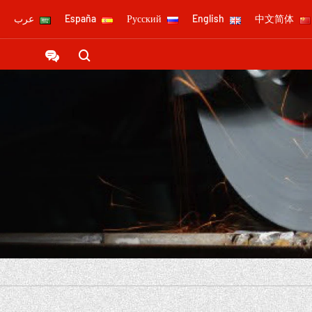
中文简体
English
Русский
España
عرب

