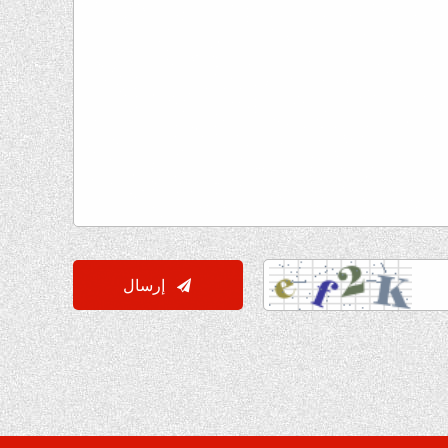

إرسال