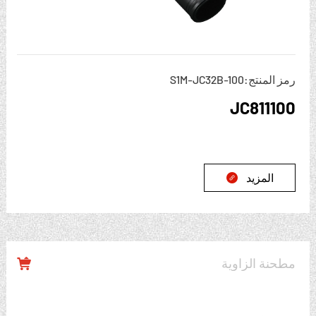
رمز المنتج:S1M-JC32B-100
JC811100
المزيد

مطحنة الزاوية
