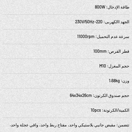
طاقة الإدخال: 800W
الجهد االكهربى: 220-230V/50Hz
سرعة عدم التحميل: 11000rpm
قطر القرص: 100mm
حجم المغزل: M10
وزن: 1.68kg
حجم صندوق الكرتون: 64x34x26cm
الكمية/الكرتونة: 10pcs
تتضمن: مقبض جانبي بلاستيكي واحد، مفتاح ربط واحد، واقي عجلة واحد.