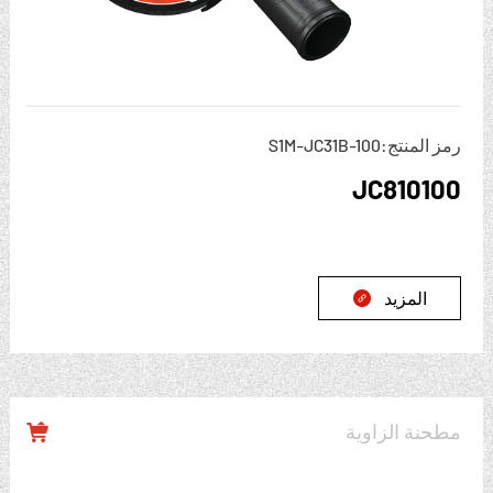
رمز المنتج:S1M-JC31B-100
JC810100
المزيد

مطحنة الزاوية
