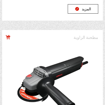
المزيد

مطحنة الزاوية
