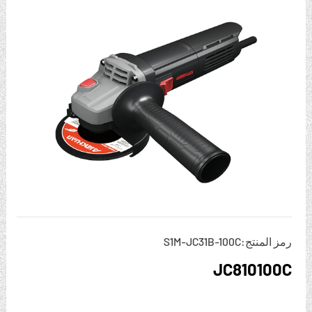
رمز المنتج:S1M-JC31B-100C
JC810100C