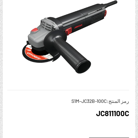
رمز المنتج:S1M-JC32B-100C
JC811100C