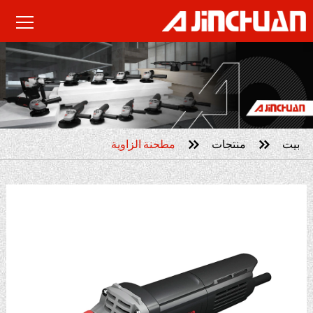


بيت
منتجات
مطحنة الزاوية