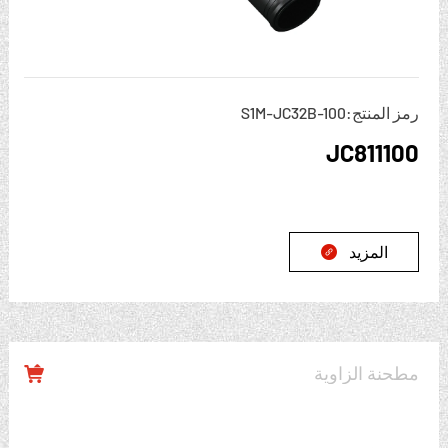
رمز المنتج:S1M-JC32B-100
JC811100
المزيد

مطحنة الزاوية
