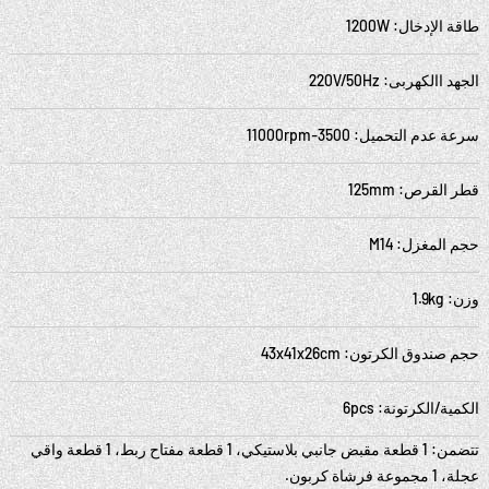
طاقة الإدخال: 1200W
الجهد االكهربى: 220V/50Hz
سرعة عدم التحميل: 3500-11000rpm
قطر القرص: 125mm
حجم المغزل: M14
وزن: 1.9kg
حجم صندوق الكرتون: 43x41x26cm
الكمية/الكرتونة: 6pcs
تتضمن: 1 قطعة مقبض جانبي بلاستيكي، 1 قطعة مفتاح ربط، 1 قطعة واقي
عجلة، 1 مجموعة فرشاة كربون.