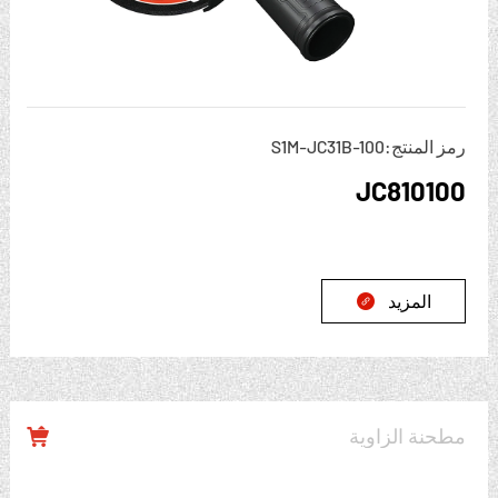
رمز المنتج:S1M-JC31B-100
JC810100
المزيد

مطحنة الزاوية
