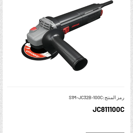
رمز المنتج:S1M-JC32B-100C
JC811100C