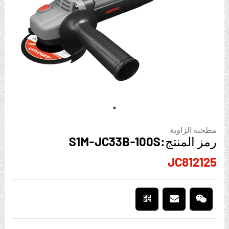
مطحنة الزاوية
رمز المنتج:S1M-JC33B-100S
JC812125