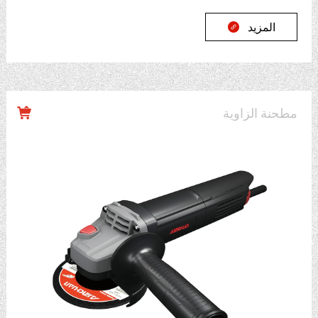
المزيد

مطحنة الزاوية
