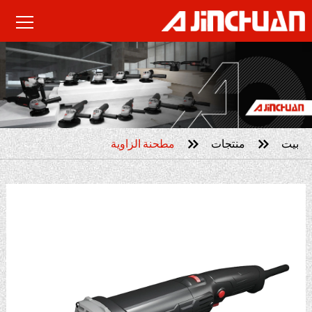


بيت
منتجات
مطحنة الزاوية