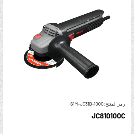
رمز المنتج:S1M-JC31B-100C
JC810100C